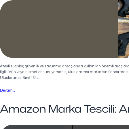
Ateşli silahlar, güvenlik ve savunma amaçlarıyla kullanılan önemli araçlardı
ilgili ürün veya hizmetler sunuyorsanız, uluslararası marka sınıflandırma
Uluslararası Sınıf 13’e…
Devam…
Amazon Marka Tescili: Am