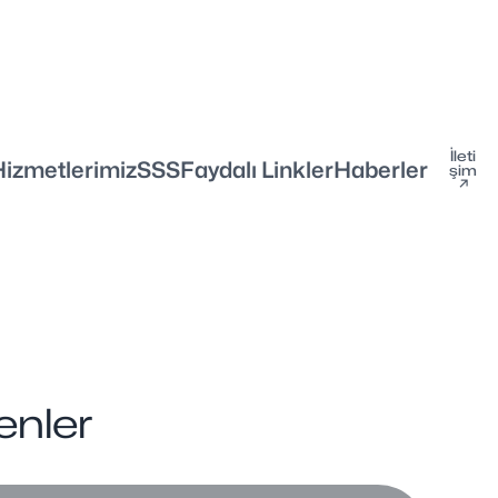
İleti
Hizmetlerimiz
SSS
Faydalı Linkler
Haberler
şim
↗
enler