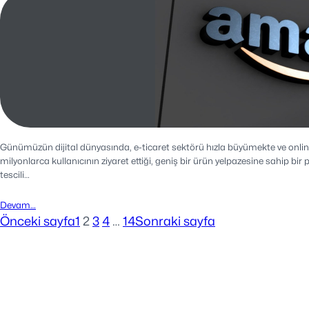
Günümüzün dijital dünyasında, e-ticaret sektörü hızla büyümekte ve onli
milyonlarca kullanıcının ziyaret ettiği, geniş bir ürün yelpazesine sahip b
tescili…
Devam…
Önceki sayfa
1
2
3
4
…
14
Sonraki sayfa