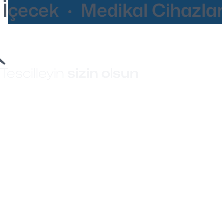
çecek · Medikal Cihazlar ·
Tescilleyin
sizin olsun