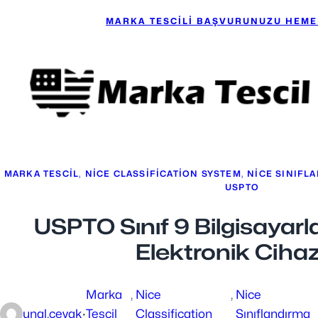
MARKA TESCİLİ BAŞVURUNUZU HEMEN
MARKA TESCIL
, 
NICE CLASSIFICATION SYSTEM
, 
NICE SINIFL
USPTO
USPTO Sınıf 9 Bilgisayarla
Elektronik Cihaz
Marka
, 
Nice
, 
Nice
unal.cevak
·
Tescil
Classification
Sınıflandırma