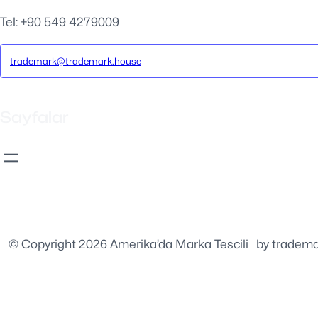
Tel: +90 549 4279009
trademark@trademark.house
Sayfalar
© Copyright 2026 Amerika’da Marka Tescili
⚡️
by trademar