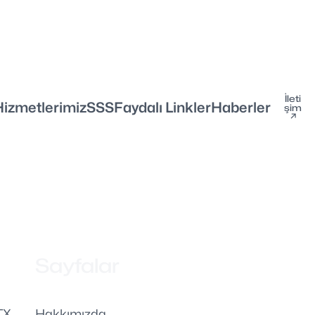
İleti
Hizmetlerimiz
SSS
Faydalı Linkler
Haberler
şim
↗
Sayfalar
TX
Hakkımızda