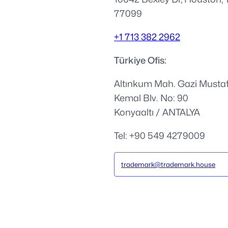
77099
+1 713 382 2962
Türkiye Ofis:
Altınkum Mah. Gazi Musta
Kemal Blv. No: 90
Konyaaltı / ANTALYA
Tel: +90 549 4279009
trademark@trademark.house