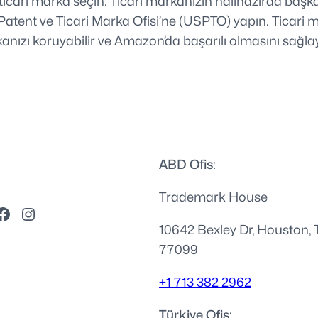
 ticari marka seçin. Ticari markanızın halihazırda başk
tent ve Ticari Marka Ofisi’ne (USPTO) yapın. Ticari mar
nızı koruyabilir ve Amazon’da başarılı olmasını sağlaya
ABD Ofis:
Trademark House
10642 Bexley Dr, Houston, 
77099
+1 713 382 2962
Türkiye Ofis: