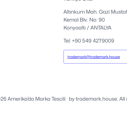
Altınkum Mah. Gazi Musta
Kemal Blv. No: 90
Konyaaltı / ANTALYA
Tel: +90 549 4279009
trademark@trademark.house
26 Amerika’da Marka Tescili
⚡️
by trademark.house. All 