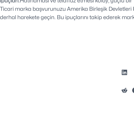
ipuçları:
Hatırlaması ve telaffuz etmesi kolay, güçlü bir
Ticari marka başvurunuzu Amerika Birleşik Devletleri Pa
derhal harekete geçin. Bu ipuçlarını takip ederek marka