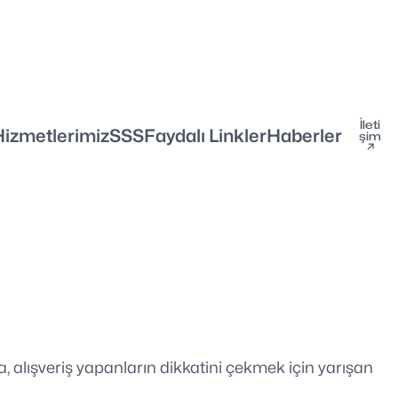
İleti
Hizmetlerimiz
SSS
Faydalı Linkler
Haberler
şim
↗
a, alışveriş yapanların dikkatini çekmek için yarışan