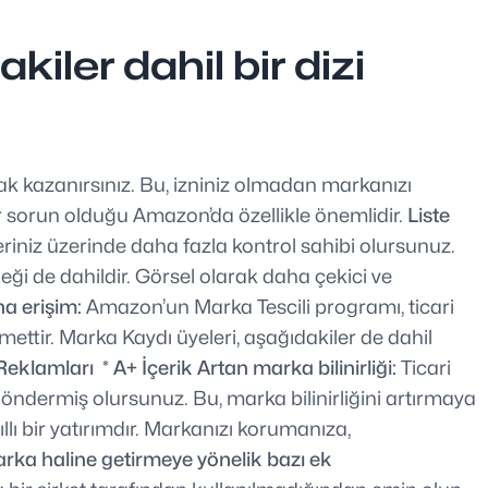
iler dahil bir dizi
ak kazanırsınız. Bu, izniniz olmadan markanızı
ir sorun olduğu Amazon’da özellikle önemlidir.
Liste
riniz üzerinde daha fazla kontrol sahibi olursunuz.
eği de dahildir. Görsel olarak daha çekici ve
a erişim:
Amazon’un Marka Tescili programı, ticari
ttir. Marka Kaydı üyeleri, aşağıdakiler de dahil
Reklamları
* A+ İçerik
Artan marka bilinirliği:
Ticari
göndermiş olursunuz. Bu, marka bilinirliğini artırmaya
llı bir yatırımdır. Markanızı korumanıza,
rka haline getirmeye yönelik bazı ek