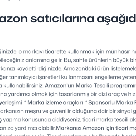
zon satıcılarına aşağıdak
ğinizde, o markayı ticarette kullanmak için münhasır h
ileceğiniz anlamına gelir. Bu, sahte ürünlerin büyük b
kanızı kaydettirdiğinizde, Amazon’daki ürün listelemele
ğer tanımlayıcı işaretleri kullanmasını engelleme yeten
a kullanabilirsiniz.
Amazon’un Marka Tescili programın
yardımcı olmak için tasarlanmış bir dizi araç ve hizme
 yerleşimi
* Marka izleme araçları
* Sponsorlu Marka 
markanızın meşru ve güvenilir olduğuna dair bir sinyal 
ış yapma konusunda ciddiyseniz, ticari marka tescili akı
anıza yardımcı olabilir.
Markanızı Amazon için ticari ma