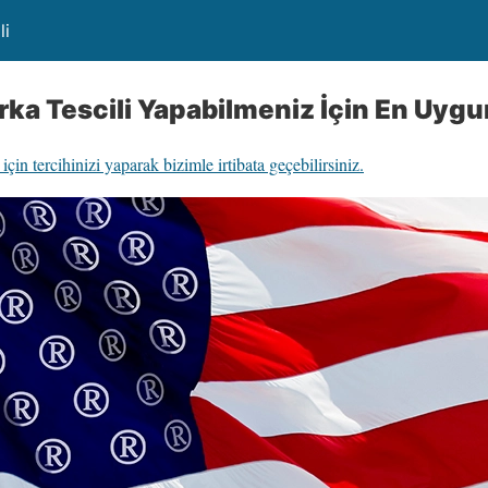
li
ka Tescili Yapabilmeniz İçin En Uyg
in tercihinizi yaparak bizimle irtibata geçebilirsiniz.