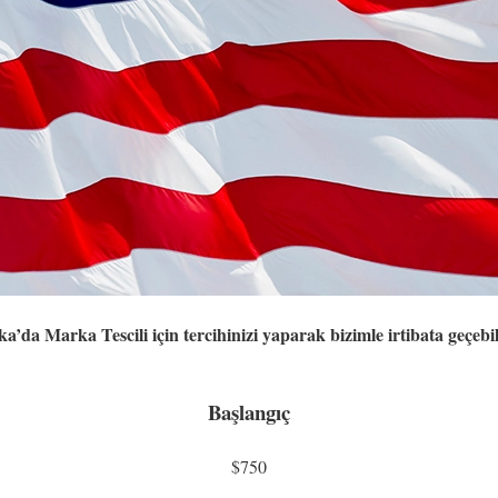
a’da Marka Tescili için tercihinizi yaparak bizimle irtibata geçebili
Başlangıç
$750