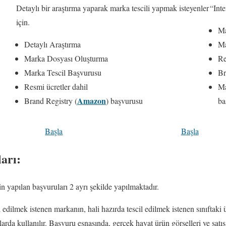
Detaylı bir araştırma yaparak marka tescili yapmak isteyenler
“Inte
için.
Ma
Detaylı Araştırma
Ma
Marka Dosyası Oluşturma
Re
Marka Tescil Başvurusu
Br
Resmi ücretler dahil
Ma
Amazon
Brand Registry (
) başvurusu
ba
Başla
Başla
arı:
n yapılan başvuruları 2 ayrı şekilde yapılmaktadır.
 edilmek istenen markanın, hali hazırda tescil edilmek istenen sınıftaki
da kullanılır. Başvuru esnasında, gerçek hayat ürün görselleri ve satış ka