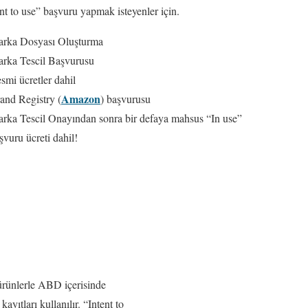
nt to use” başvuru yapmak isteyenler için.
rka Dosyası Oluşturma
rka Tescil Başvurusu
smi ücretler dahil
Amazon
and Registry (
) başvurusu
rka Tescil Onayından sonra bir defaya mahsus “In use”
şvuru ücreti dahil!
 ürünlerle ABD içerisinde
yıtları kullanılır. “Intent to