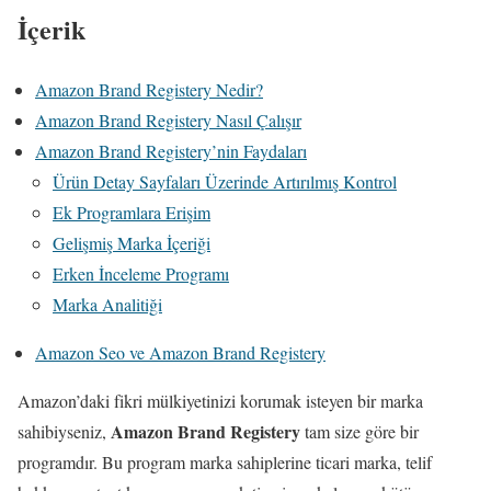
İçerik
Amazon Brand Registery Nedir?
Amazon Brand Registery Nasıl Çalışır
Amazon Brand Registery’nin Faydaları
Ürün Detay Sayfaları Üzerinde Artırılmış Kontrol
Ek Programlara Erişim
Gelişmiş Marka İçeriği
Erken İnceleme Programı
Marka Analitiği
Amazon Seo ve Amazon Brand Registery
Amazon’daki fikri mülkiyetinizi korumak isteyen bir marka
Amazon Brand Registery
sahibiyseniz,
tam size göre bir
programdır. Bu program marka sahiplerine ticari marka, telif