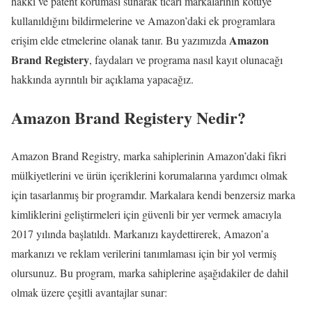
hakkı ve patent koruması sunarak ticari markalarının kötüye
kullanıldığını bildirmelerine ve Amazon’daki ek programlara
Amazon
erişim elde etmelerine olanak tanır. Bu yazımızda
Brand Registery
, faydaları ve programa nasıl kayıt olunacağı
hakkında ayrıntılı bir açıklama yapacağız.
Amazon Brand Registery Nedir?
Amazon Brand Registry, marka sahiplerinin Amazon’daki fikri
mülkiyetlerini ve ürün içeriklerini korumalarına yardımcı olmak
için tasarlanmış bir programdır. Markalara kendi benzersiz marka
kimliklerini geliştirmeleri için güvenli bir yer vermek amacıyla
2017 yılında başlatıldı. Markanızı kaydettirerek, Amazon’a
markanızı ve reklam verilerini tanımlaması için bir yol vermiş
olursunuz. Bu program, marka sahiplerine aşağıdakiler de dahil
olmak üzere çeşitli avantajlar sunar: