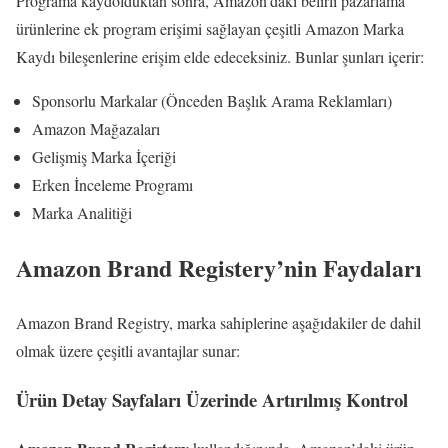
Programa kaydolduktan sonra, Amazon’daki belirli pazarlama
ürünlerine ek program erişimi sağlayan çeşitli Amazon Marka
Kaydı bileşenlerine erişim elde edeceksiniz. Bunlar şunları içerir:
Sponsorlu Markalar (Önceden Başlık Arama Reklamları)
Amazon Mağazaları
Gelişmiş Marka İçeriği
Erken İnceleme Programı
Marka Analitiği
Amazon Brand Registery’nin Faydaları
Amazon Brand Registry, marka sahiplerine aşağıdakiler de dahil
olmak üzere çeşitli avantajlar sunar:
Ürün Detay Sayfaları Üzerinde Artırılmış Kontrol